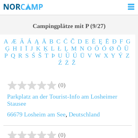
Campingplätze mit P (9/27)
A
Æ
Ä
Á
Ą
Ā
B
C
Ć
Č
D
E
É
Ę
Ē
Ð
F
G
Ģ
H
I
Ī
J
K
Ķ
L
Ł
Ļ
M
N
O
Ö
Ó
Ø
Õ
Ü
P
Q
R
S
Ś
Š
T
Þ
U
Ü
Ú
Ū
V
W
X
Y
Ý
Z
Ź
Ż
Ž
(0)
Parkplatz an der Tourist-Info am Losheimer
Stausee
66679
Losheim am See
,
Deutschland
(0)