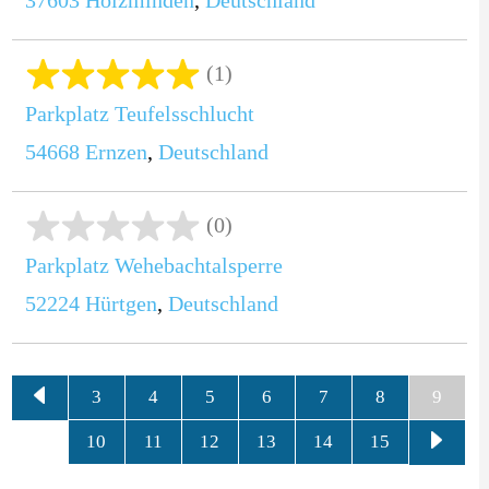
(1)
Parkplatz Teufelsschlucht
54668
Ernzen
,
Deutschland
(0)
Parkplatz Wehebachtalsperre
52224
Hürtgen
,
Deutschland
3
4
5
6
7
8
9
10
11
12
13
14
15