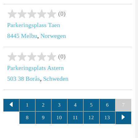
(0)
Parkeringsplass Taen
8445
Melbu
,
Norwegen
(0)
Parkeringsplats Astern
503 38
Borås
,
Schweden
1
2
3
4
5
6
7
8
9
10
11
12
13