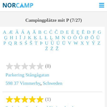
Campingplätze mit P (7/27)
A
Æ
Ä
Á
Ą
Ā
B
C
Ć
Č
D
E
É
Ę
Ē
Ð
F
G
Ģ
H
I
Ī
J
K
Ķ
L
Ł
Ļ
M
N
O
Ö
Ó
Ø
Õ
Ü
P
Q
R
S
Ś
Š
T
Þ
U
Ü
Ú
Ū
V
W
X
Y
Ý
Z
Ź
Ż
Ž
(0)
Parkering Stångågatan
598 37
Vimmerby
,
Schweden
(1)