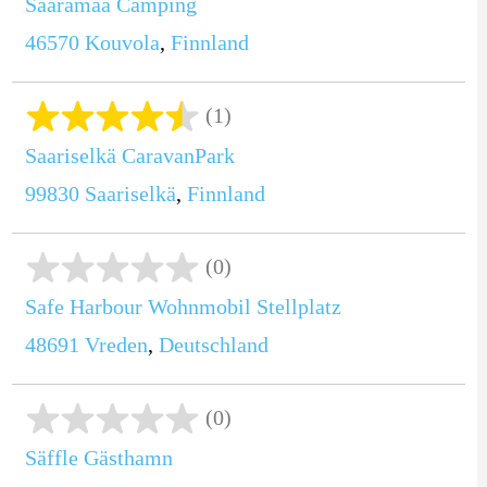
Saaramaa Camping
46570
Kouvola
,
Finnland
(1)
Saariselkä CaravanPark
99830
Saariselkä
,
Finnland
(0)
Safe Harbour Wohnmobil Stellplatz
48691
Vreden
,
Deutschland
(0)
Säffle Gästhamn