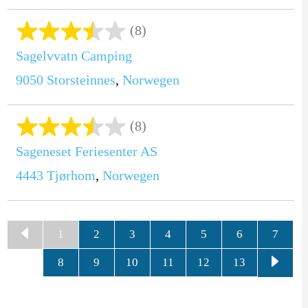
(8)
Sagelvvatn Camping
9050
Storsteinnes
,
Norwegen
(8)
Sageneset Feriesenter AS
4443
Tjørhom
,
Norwegen
1
2
3
4
5
6
7
8
9
10
11
12
13