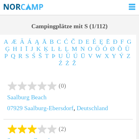
Campingplätze mit S (1/112)
A
Æ
Ä
Á
Ą
Ā
B
C
Ć
Č
D
E
É
Ę
Ē
Ð
F
G
Ģ
H
I
Ī
J
K
Ķ
L
Ł
Ļ
M
N
O
Ö
Ó
Ø
Õ
Ü
P
Q
R
S
Ś
Š
T
Þ
U
Ü
Ú
Ū
V
W
X
Y
Ý
Z
Ź
Ż
Ž
(0)
Saalburg Beach
07929
Saalburg-Ebersdorf
,
Deutschland
(2)