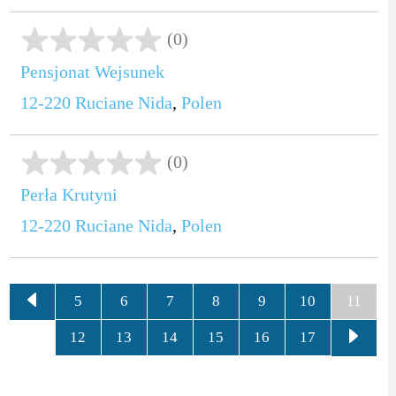
(0)
Pensjonat Wejsunek
12-220
Ruciane Nida
,
Polen
(0)
Perła Krutyni
12-220
Ruciane Nida
,
Polen
5
6
7
8
9
10
11
12
13
14
15
16
17