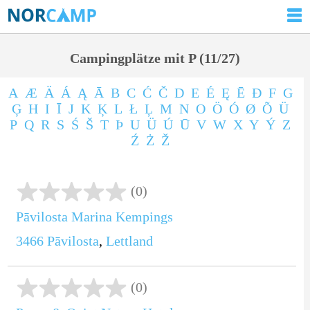
Campingplätze mit P (11/27)
A
Æ
Ä
Á
Ą
Ā
B
C
Ć
Č
D
E
É
Ę
Ē
Ð
F
G
Ģ
H
I
Ī
J
K
Ķ
L
Ł
Ļ
M
N
O
Ö
Ó
Ø
Õ
Ü
P
Q
R
S
Ś
Š
T
Þ
U
Ü
Ú
Ū
V
W
X
Y
Ý
Z
Ź
Ż
Ž
(0)
Pāvilosta Marina Kempings
3466
Pāvilosta
,
Lettland
(0)