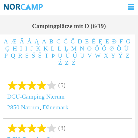
Campingplätze mit D (6/19)
A
Æ
Ä
Á
Ą
Ā
B
C
Ć
Č
D
E
É
Ę
Ē
Ð
F
G
Ģ
H
I
Ī
J
K
Ķ
L
Ł
Ļ
M
N
O
Ö
Ó
Ø
Õ
Ü
P
Q
R
S
Ś
Š
T
Þ
U
Ü
Ú
Ū
V
W
X
Y
Ý
Z
Ź
Ż
Ž
(5)
DCU-Camping Nærum
2850
Nærum
,
Dänemark
(8)