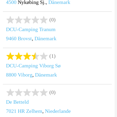
4500
Nykøbing Sj.,
Dänemark
(0)
DCU-Camping Tranum
9460
Brovst
,
Dänemark
(1)
DCU-Camping Viborg Sø
8800
Viborg
,
Dänemark
(0)
De Betteld
7021 HR
Zelhem
,
Niederlande