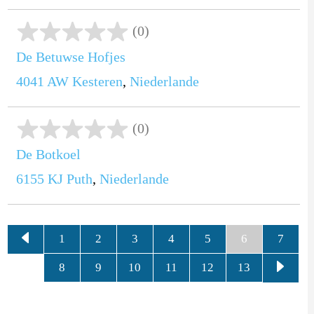
(0)
De Betuwse Hofjes
4041 AW
Kesteren
,
Niederlande
(0)
De Botkoel
6155 KJ
Puth
,
Niederlande
1
2
3
4
5
6
7
8
9
10
11
12
13