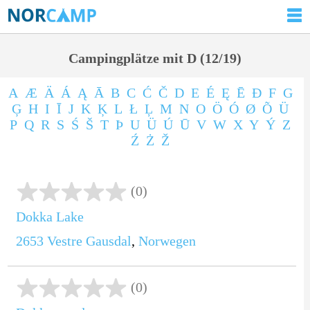
Campingplätze mit D (12/19)
A
Æ
Ä
Á
Ą
Ā
B
C
Ć
Č
D
E
É
Ę
Ē
Ð
F
G
Ģ
H
I
Ī
J
K
Ķ
L
Ł
Ļ
M
N
O
Ö
Ó
Ø
Õ
Ü
P
Q
R
S
Ś
Š
T
Þ
U
Ü
Ú
Ū
V
W
X
Y
Ý
Z
Ź
Ż
Ž
(0)
Dokka Lake
2653
Vestre Gausdal
,
Norwegen
(0)