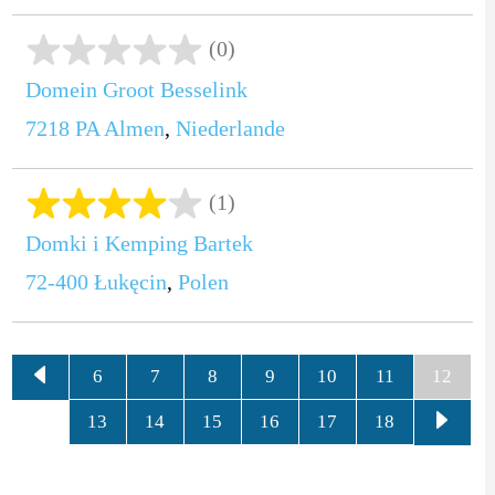
(0)
Domein Groot Besselink
7218 PA
Almen
,
Niederlande
(1)
Domki i Kemping Bartek
72-400
Łukęcin
,
Polen
6
7
8
9
10
11
12
13
14
15
16
17
18