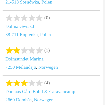
21-518
Sosnówka
,
Polen
(0)
Dolina Gwiazd
38-711
Ropienka
,
Polen
(1)
Dolmsundet Marina
7250
Melandsjø
,
Norwegen
(4)
Domaas Gård Bobil & Caravancamp
2660
Dombås
,
Norwegen