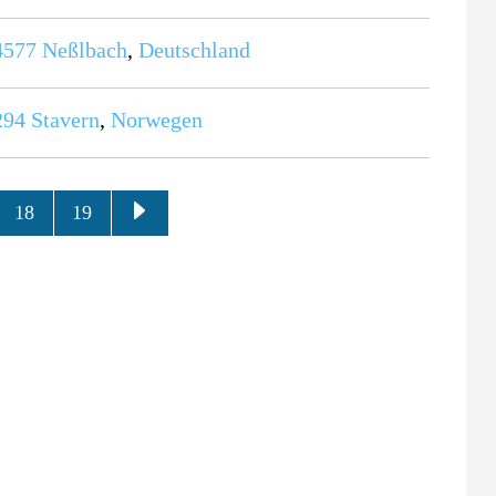
4577
Neßlbach
,
Deutschland
294
Stavern
,
Norwegen
18
19