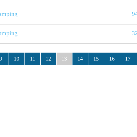
amping
9
amping
3
9
10
11
12
13
14
15
16
17