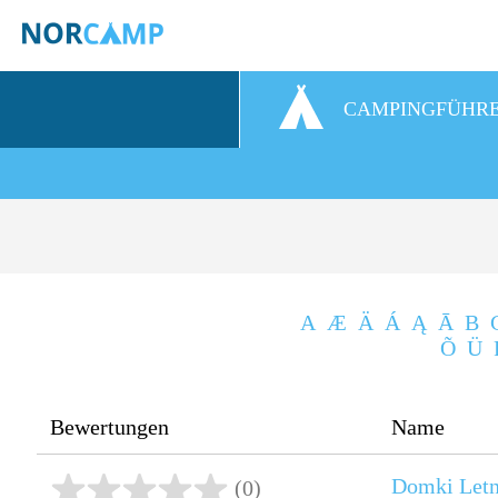
CAMPINGFÜHR
A
Æ
Ä
Á
Ą
Ā
B
Õ
Ü
Bewertungen
Name
Domki Letn
(0)