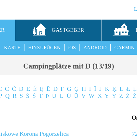
ER
GASTGEBER
KARTE
HINZUFÜGEN
iOS
ANDROID
GARMIN
Campingplätze mit D (13/19)
C
Ć
Č
D
E
É
Ę
Ē
Ð
F
G
Ģ
H
I
Ī
J
K
Ķ
L
Ł
Ļ
P
Q
R
S
Ś
Š
T
Þ
U
Ü
Ú
Ū
V
W
X
Y
Ý
Z
Ź
Ż
O
iskowe Korona Pogorzelica
7