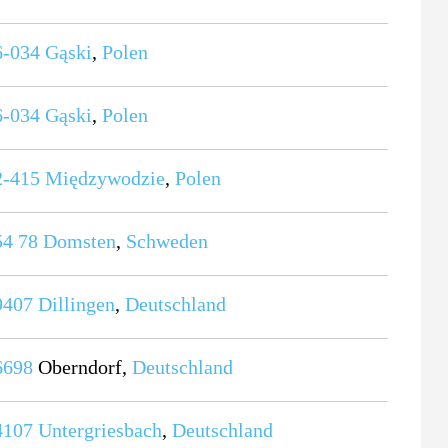
6-034
Gąski
,
Polen
6-034
Gąski
,
Polen
2-415
Międzywodzie
,
Polen
54 78
Domsten
,
Schweden
9407
Dillingen
,
Deutschland
6698
Oberndorf,
Deutschland
4107
Untergriesbach
,
Deutschland