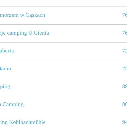
 morzem w Gąskach
7
je camping U Gienia
7
uberta
7
Hamn
2
ping
8
h Camping
8
ing Kohlbachmühle
9