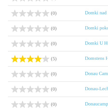
Domki nad
(0)
Domki poko
(0)
Domki U H
(0)
Domstens 
(5)
Donau Cam
(0)
Donau-Lec
(0)
Donaucamp
(0)