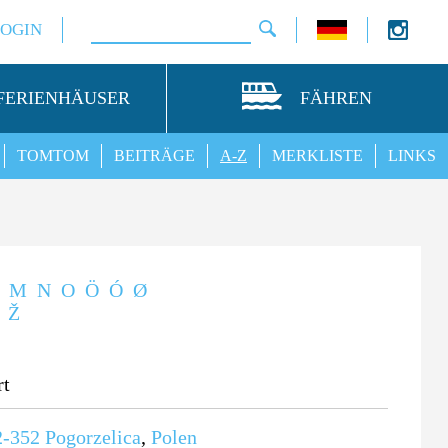
LOGIN
FERIENHÄUSER
FÄHREN
TOMTOM
BEITRÄGE
A-Z
MERKLISTE
LINKS
M
N
O
Ö
Ó
Ø
Ž
rt
2-352
Pogorzelica
,
Polen