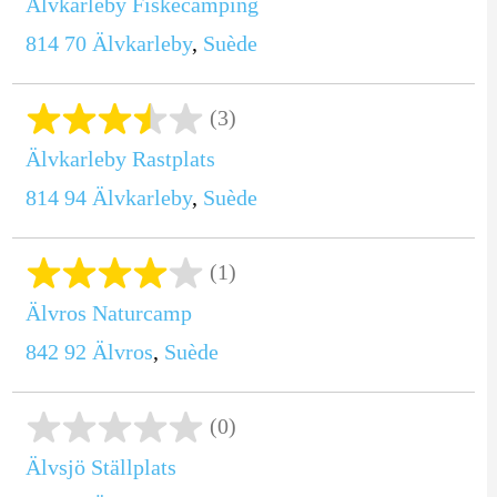
Älvkarleby Fiskecamping
814 70
Älvkarleby
,
Suède
(3)
Älvkarleby Rastplats
814 94
Älvkarleby
,
Suède
(1)
Älvros Naturcamp
842 92
Älvros
,
Suède
(0)
Älvsjö Ställplats