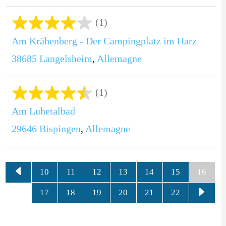
(1)
Am Krähenberg - Der Campingplatz im Harz
38685
Langelsheim
,
Allemagne
(1)
Am Luhetalbad
29646
Bispingen
,
Allemagne
10
11
12
13
14
15
16
17
18
19
20
21
22