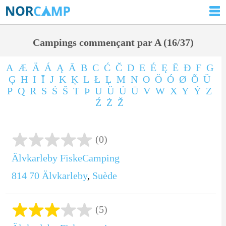
Campings commençant par A (16/37)
A
Æ
Ä
Á
Ą
Ā
B
C
Ć
Č
D
E
É
Ę
Ē
Ð
F
G
Ģ
H
I
Ī
J
K
Ķ
L
Ł
Ļ
M
N
O
Ö
Ó
Ø
Õ
Ü
P
Q
R
S
Ś
Š
T
Þ
U
Ü
Ú
Ū
V
W
X
Y
Ý
Z
Ź
Ż
Ž
(0)
Älvkarleby FiskeCamping
814 70
Älvkarleby
,
Suède
(5)