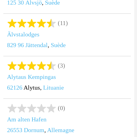
125 30
Älvsjö
,
Suède
(11)
Älvstalodges
829 96
Jättendal
,
Suède
(3)
Alytaus Kempingas
62126
Alytus,
Lituanie
(0)
Am alten Hafen
26553
Dornum
,
Allemagne