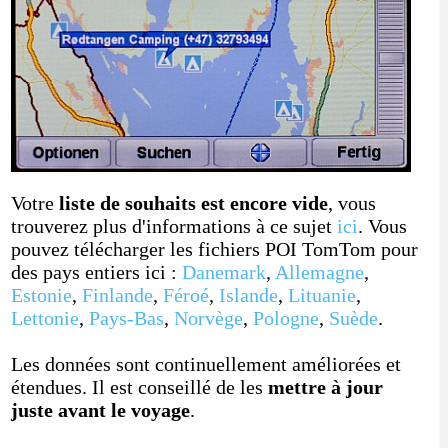
Votre
liste de souhaits est encore vide
, vous
trouverez plus d'informations à ce sujet
ici
. Vous
pouvez télécharger les fichiers POI TomTom pour
des pays entiers ici :
Danemark
,
Allemagne
,
Estonie
,
Finlande
,
Féroé
,
Islande
,
Lituanie
,
Lettonie
,
Pays-Bas
,
Norvège
,
Pologne
,
Suède
.
Les données sont continuellement améliorées et
étendues. Il est conseillé de les
mettre à jour
juste avant le voyage
.