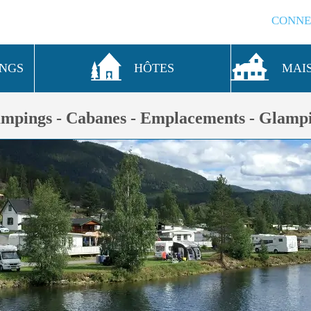
CONNE
INGS
HÔTES
MAI
mpings - Cabanes - Emplacements - Glamp