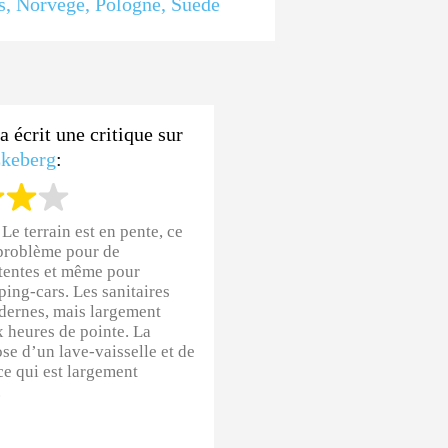
s
,
Norvège
,
Pologne
,
Suède
a écrit une critique sur
keberg
:
:
Le terrain est en pente, ce
problème pour de
tentes et même pour
ping-cars. Les sanitaires
dernes, mais largement
 heures de pointe. La
se d’un lave-vaisselle et de
 ce qui est largement
.