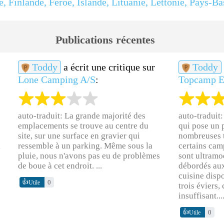
e
,
Finlande
,
Féroé
,
Islande
,
Lituanie
,
Lettonie
,
Pays-Ba
Publications récentes
Toddy
a écrit une critique sur
Toddy
Lone Camping A/S
:
Topcamp E
auto-traduit:
La grande majorité des
auto-traduit
emplacements se trouve au centre du
qui pose un 
site, sur une surface en gravier qui
nombreuses 
x
ressemble à un parking. Même sous la
certains cam
pluie, nous n'avons pas eu de problèmes
sont ultramo
de boue à cet endroit. ...
débordés aux
cuisine dispo
👍
0
Utile
trois éviers,
insuffisant...
👍
0
Utile