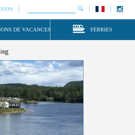
XION
SONS DE VACANCES
FERRIES
ing