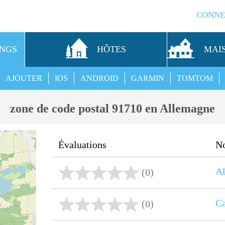
CONNE
INGS
HÔTES
MAI
AJOUTER
IOS
ANDROID
GARMIN
TOMTOM
zone de code postal 91710 en Allemagne
Évaluations
N
A
(0)
Ca
(0)