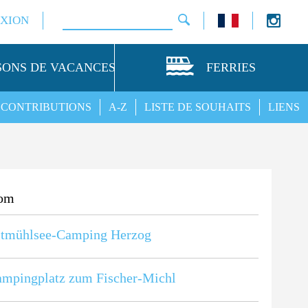
XION
SONS DE VACANCES
FERRIES
CONTRIBUTIONS
A-Z
LISTE DE SOUHAITS
LIENS
om
ltmühlsee-Camping Herzog
mpingplatz zum Fischer-Michl