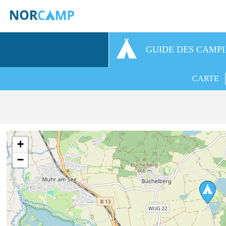
GUIDE DES CAMP
CARTE
+
−