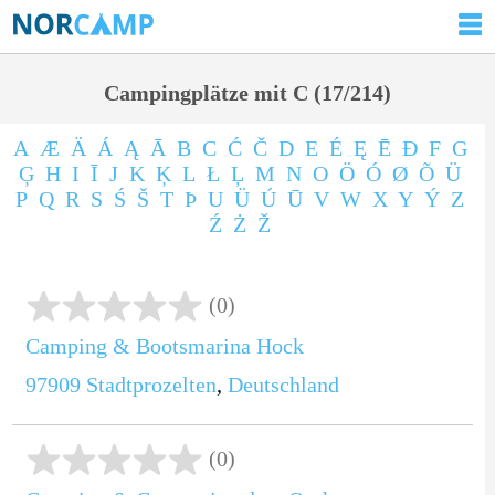
Campingplätze mit C (17/214)
A
Æ
Ä
Á
Ą
Ā
B
C
Ć
Č
D
E
É
Ę
Ē
Ð
F
G
Ģ
H
I
Ī
J
K
Ķ
L
Ł
Ļ
M
N
O
Ö
Ó
Ø
Õ
Ü
P
Q
R
S
Ś
Š
T
Þ
U
Ü
Ú
Ū
V
W
X
Y
Ý
Z
Ź
Ż
Ž
(0)
Camping & Bootsmarina Hock
97909
Stadtprozelten
,
Deutschland
(0)