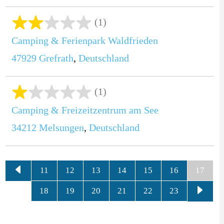
(1)
Camping & Ferienpark Waldfrieden
47929
Grefrath
,
Deutschland
(1)
Camping & Freizeitzentrum am See
34212
Melsungen
,
Deutschland
11
12
13
14
15
16
17
18
19
20
21
22
23