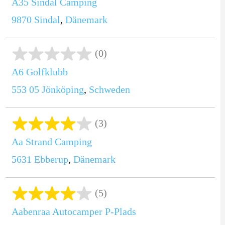
A35 Sindal Camping
9870
Sindal
,
Dänemark
(0)
A6 Golfklubb
553 05
Jönköping
,
Schweden
(3)
Aa Strand Camping
5631
Ebberup
,
Dänemark
(5)
Aabenraa Autocamper P-Plads