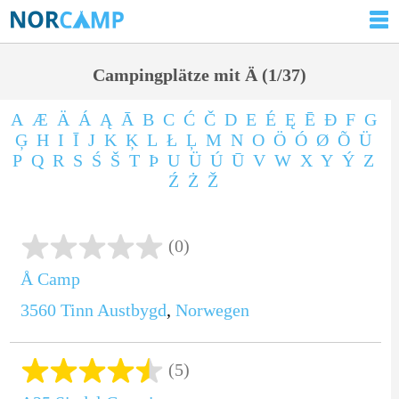
Campingplätze mit Ä (1/37)
A
Æ
Ä
Á
Ą
Ā
B
C
Ć
Č
D
E
É
Ę
Ē
Ð
F
G
Ģ
H
I
Ī
J
K
Ķ
L
Ł
Ļ
M
N
O
Ö
Ó
Ø
Õ
Ü
P
Q
R
S
Ś
Š
T
Þ
U
Ü
Ú
Ū
V
W
X
Y
Ý
Z
Ź
Ż
Ž
(0)
Å Camp
3560
Tinn Austbygd
,
Norwegen
(5)