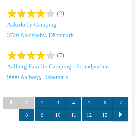
(2)
Aakirkeby Camping
3720
Aakirkeby
,
Dänemark
(7)
Aalborg Familie Camping - Strandparken
9000
Aalborg
,
Dänemark
1
2
3
4
5
6
7
8
9
10
11
12
13