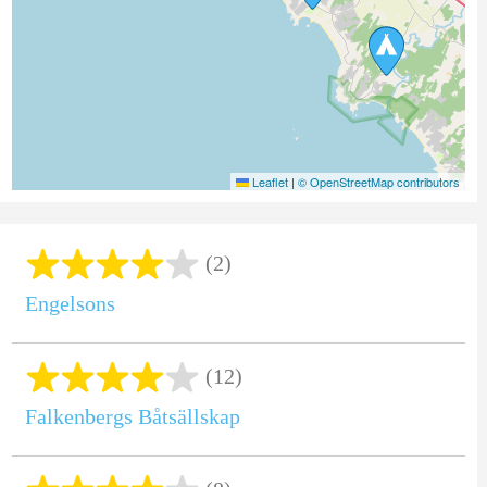
Leaflet
|
© OpenStreetMap contributors
(2)
Engelsons
(12)
Falkenbergs Båtsällskap