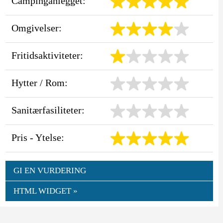
Campinganlegget:
Omgivelser:
Fritidsaktiviteter:
Hytter / Rom:
Sanitærfasiliteter:
Pris - Ytelse:
GI EN VURDERING
HTML WIDGET »