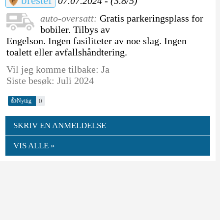
brestef
07.07.2024 - (3.8/5)
auto-oversatt:
Gratis parkeringsplass for
bobiler. Tilbys av
Engelson. Ingen fasiliteter av noe slag. Ingen
toalett eller avfallshåndtering.
Vil jeg komme tilbake: Ja
Siste besøk: Juli 2024
👍
0
Nyttig
SKRIV EN ANMELDELSE
VIS ALLE »