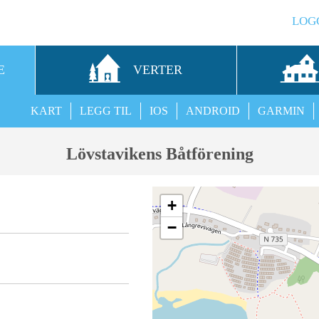
LOG
E
VERTER
KART
LEGG TIL
IOS
ANDROID
GARMIN
Lövstavikens Båtförening
+
−