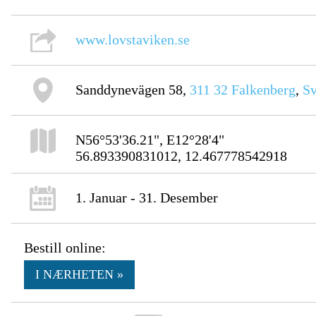
www.lovstaviken.se
Sanddynevägen 58,
311 32
Falkenberg
,
Sv
N56°53'36.21", E12°28'4"
56.893390831012, 12.467778542918
1. Januar - 31. Desember
Bestill online:
I NÆRHETEN »