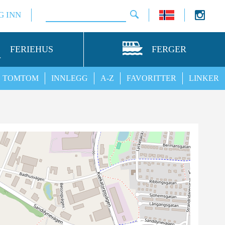
G INN
FERIEHUS
FERGER
TOMTOM
INNLEGG
A-Z
FAVORITTER
LINKER