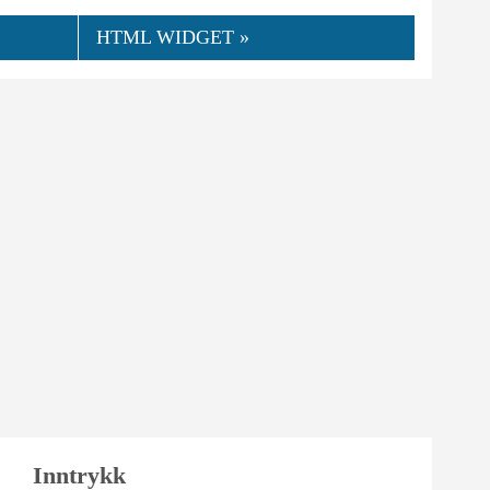
HTML WIDGET »
👍
06.2024
Tomjon
0
Nyttig
Inntrykk