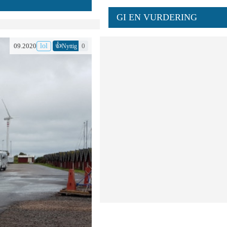
GI EN VURDERING
👍
09.2020
lol
0
Nyttig