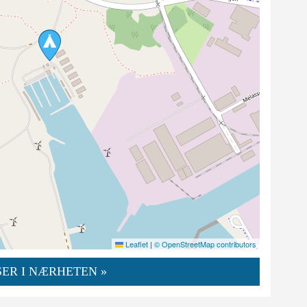
Leaflet
|
© OpenStreetMap contributors
ER I NÆRHETEN »