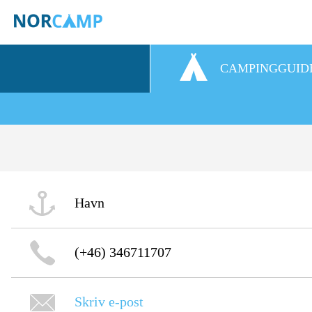
CAMPINGGUID
Havn
(+46) 346711707
Skriv e-post