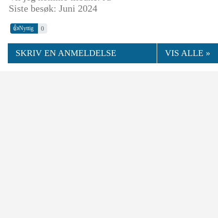
Siste besøk: Juni 2024
👍
0
Nyttig
SKRIV EN ANMELDELSE
VIS ALLE »