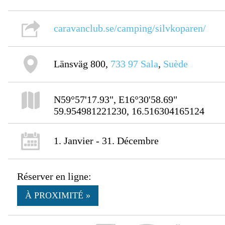
caravanclub.se/camping/silvkoparen/
Länsväg 800,
733 97
Sala
,
Suède
N59°57'17.93", E16°30'58.69"
59.954981221230, 16.516304165124
1. Janvier - 31. Décembre
Réserver en ligne:
À PROXIMITÉ »