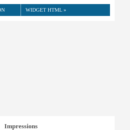
ON
WIDGET HTML »
👍
09.2020
MrMax
0
Utile
Impressions