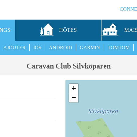
CONNE
INGS
HÔTES
MAI
AJOUTER
IOS
ANDROID
GARMIN
TOMTOM
Caravan Club Silvköparen
+
−