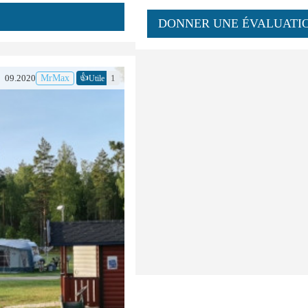
DONNER UNE ÉVALUATI
👍
09.2020
MrMax
1
Utile