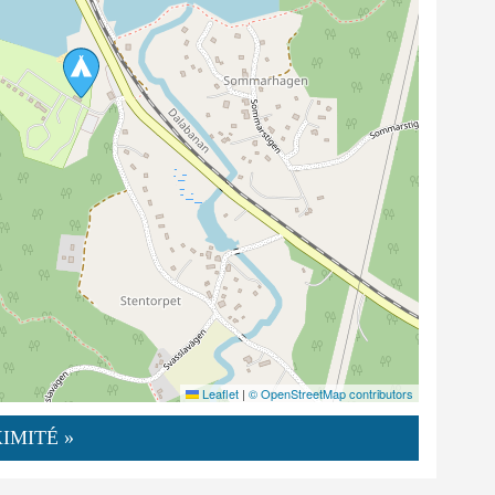
Leaflet
|
© OpenStreetMap contributors
IMITÉ »