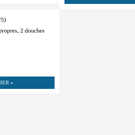
/5)
propres, 2 douches
HER »