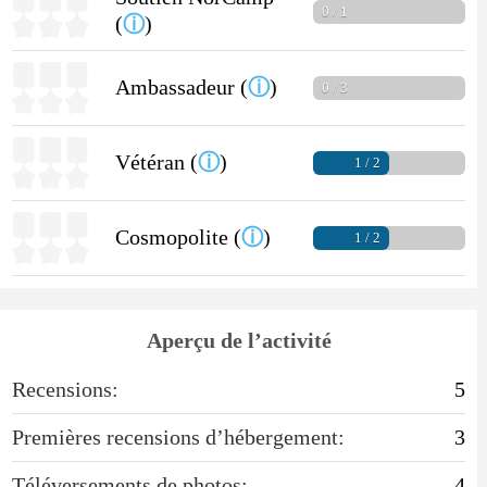
0 / 1
(
ⓘ
)
Ambassadeur (
ⓘ
)
0 / 3
Vétéran (
ⓘ
)
1 / 2
Cosmopolite (
ⓘ
)
1 / 2
Aperçu de l’activité
Recensions:
5
Premières recensions d’hébergement:
3
Téléversements de photos:
4