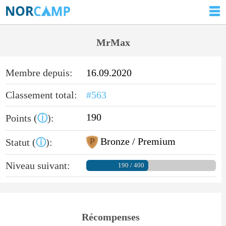
MrMax
Membre depuis:
16.09.2020
Classement total:
#563
190
Points (
ⓘ
):
Bronze / Premium
Statut (
ⓘ
):
Niveau suivant:
190 / 400
Récompenses