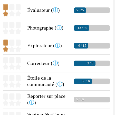
Évaluateur (
ⓘ
)
5 / 25
Photographe (
ⓘ
)
13 / 30
Explorateur (
ⓘ
)
6 / 15
Correcteur (
ⓘ
)
3 / 5
Étoile de la
5 / 10
communauté (
ⓘ
)
Reporter sur place
0 / 10
(
ⓘ
)
Soutien NorCamp