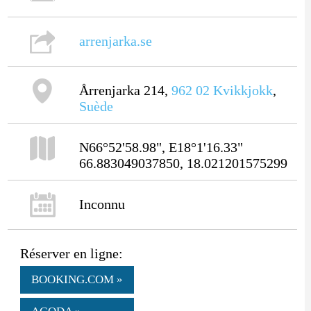
arrenjarka.se
Årrenjarka 214,
962 02
Kvikkjokk
,
Suède
N66°52'58.98", E18°1'16.33"
66.883049037850, 18.021201575299
Inconnu
Réserver en ligne:
BOOKING.COM »