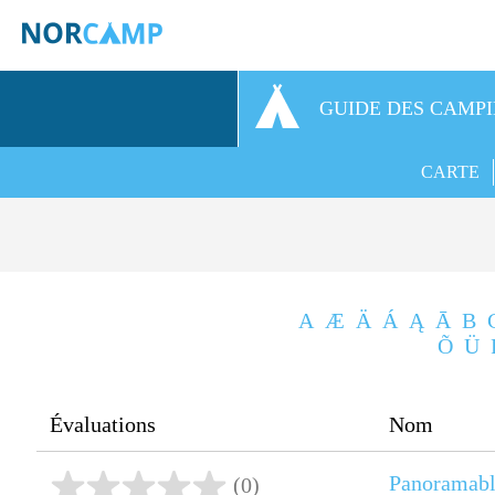
GUIDE DES CAMP
CARTE
A
Æ
Ä
Á
Ą
Ā
B
Õ
Ü
Évaluations
Nom
Panoramabl
(0)