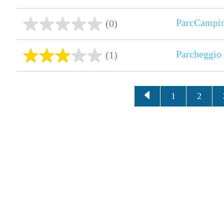
ParcCampin
(0)
Parcheggio
(1)
1
2