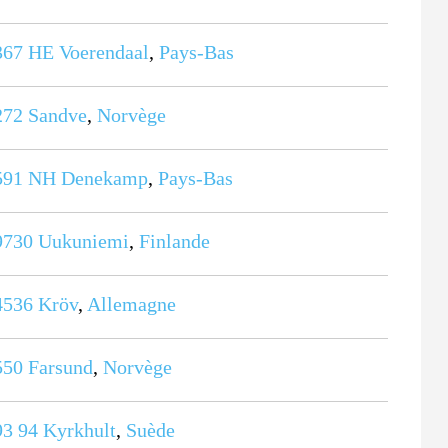
367 HE
Voerendaal
,
Pays-Bas
272
Sandve
,
Norvège
591 NH
Denekamp
,
Pays-Bas
9730
Uukuniemi
,
Finlande
4536
Kröv
,
Allemagne
550
Farsund
,
Norvège
93 94
Kyrkhult
,
Suède