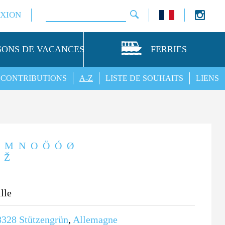
XION
SONS DE VACANCES
FERRIES
CONTRIBUTIONS
A-Z
LISTE DE SOUHAITS
LIENS
M
N
O
Ö
Ó
Ø
Ž
lle
8328
Stützengrün
,
Allemagne