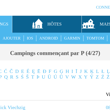
CONNE
INGS
HÔTES
MAI
AJOUTER
IOS
ANDROID
GARMIN
TOMTOM
Campings commençant par P (4/27)
C
Ć
Č
D
E
É
Ę
Ē
Ð
F
G
Ģ
H
I
Ī
J
K
Ķ
L
Ł
Ļ
P
Q
R
S
Ś
Š
T
Þ
U
Ü
Ú
Ū
V
W
X
Y
Ý
Z
Ź
Ż
Vi
ick Viechzig
0