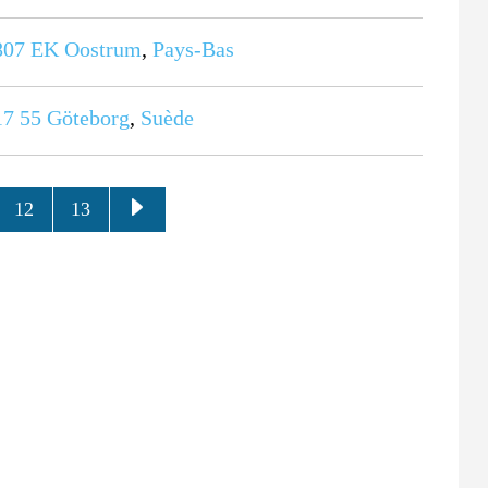
807 EK
Oostrum
,
Pays-Bas
17 55
Göteborg
,
Suède
12
13