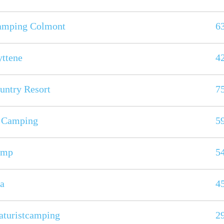
amping Colmont
6
ttene
4
untry Resort
7
 Camping
5
amp
5
a
4
aturistcamping
2