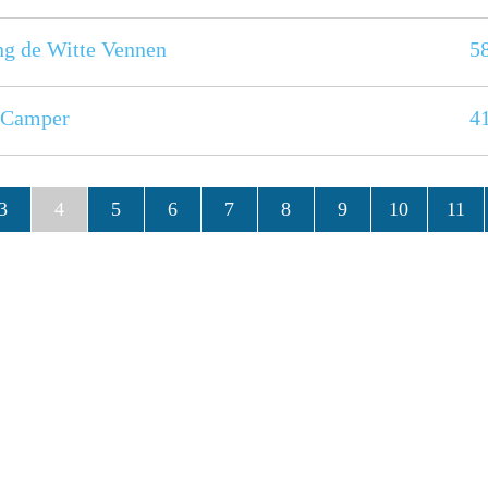
g de Witte Vennen
5
 Camper
4
3
4
5
6
7
8
9
10
11