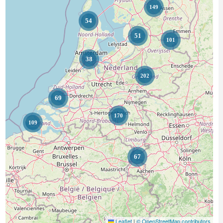
149
54
51
101
38
202
69
170
109
67
Leaflet
|
© OpenStreetMap contributors