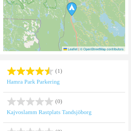
Leaflet
|
© OpenStreetMap contributors
(1)
Hamra Park Parkering
(0)
Kajvoslamm Rastplats Tandsjöborg