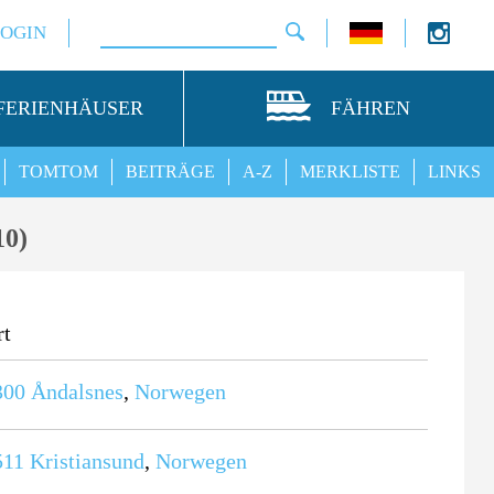
LOGIN
FERIENHÄUSER
FÄHREN
TOMTOM
BEITRÄGE
A-Z
MERKLISTE
LINKS
10)
rt
300
Åndalsnes
,
Norwegen
511
Kristiansund
,
Norwegen