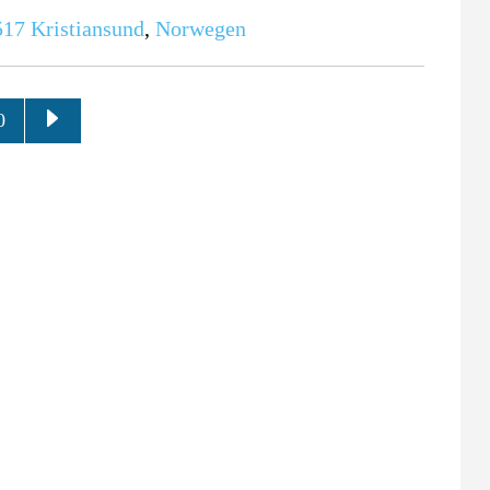
517
Kristiansund
,
Norwegen
0