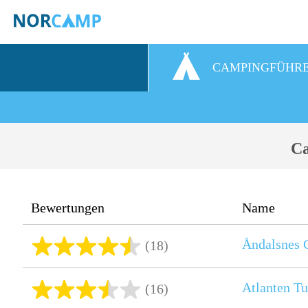
CAMPINGFÜHR
Ca
Bewertungen
Name
Åndalsnes 
(18)
Atlanten Tu
(16)