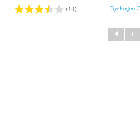
Byskogen 
(10)
1