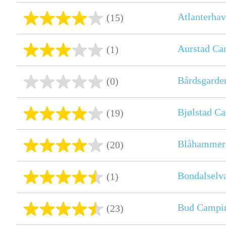
Atlanterhav
(15)
Aurstad Ca
(1)
Bårdsgarde
(0)
Bjølstad C
(19)
Blåhammer
(20)
Bondalselv
(1)
Bud Campi
(23)