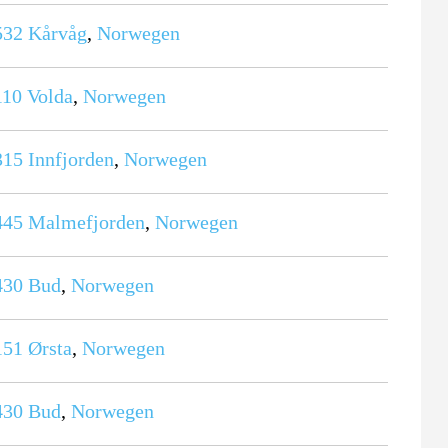
532
Kårvåg
,
Norwegen
110
Volda
,
Norwegen
315
Innfjorden
,
Norwegen
445
Malmefjorden
,
Norwegen
430
Bud
,
Norwegen
151
Ørsta
,
Norwegen
430
Bud
,
Norwegen