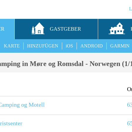
ER
GASTGEBER
KARTE
HINZUFÜGEN
iOS
ANDROID
GARMIN
mping in Møre og Romsdal - Norwegen (1/
O
Camping og Motell
6
ristsenter
6