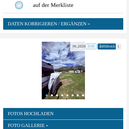
auf der Merkliste
DATEN KORRIGIEREN / ERGÄNZEN »
👍
06.2026
SvK
1
Hilfreich
FOTOS HOCHLADEN
FOTO GALLERIE »