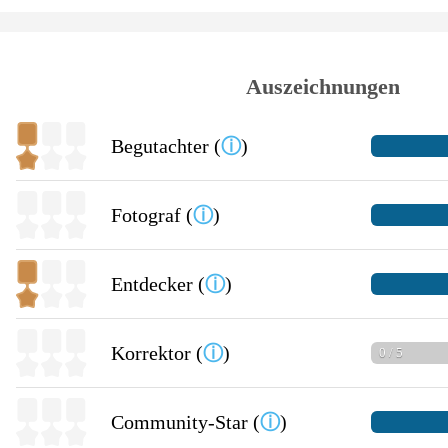
Auszeichnungen
Begutachter (
ⓘ
)
Fotograf (
ⓘ
)
Entdecker (
ⓘ
)
Korrektor (
ⓘ
)
0 / 5
Community-Star (
ⓘ
)