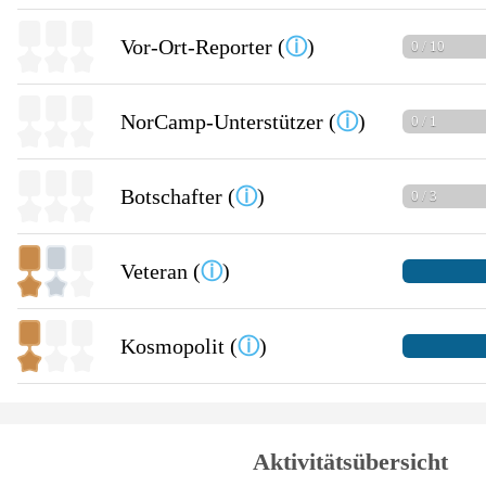
Vor-Ort-Reporter (
ⓘ
)
0 / 10
NorCamp-Unterstützer (
ⓘ
)
0 / 1
Botschafter (
ⓘ
)
0 / 3
Veteran (
ⓘ
)
Kosmopolit (
ⓘ
)
Aktivitätsübersicht