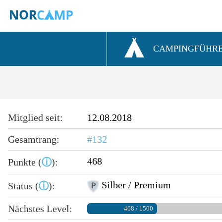
CAMPINGFÜHR
Mitglied seit:
12.08.2018
Gesamtrang:
#132
468
Punkte (
ⓘ
):
Silber / Premium
Status (
ⓘ
):
Nächstes Level:
468 / 1500