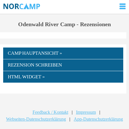
Odenwald River Camp - Rezensionen
CAMP HAUPTANSICHT »
REZENSION SCHREIBEN
HTML WIDGET »
Feedback / Kontakt
|
Impressum
|
Webseiten-Datenschutzerklärung
|
App-Datenschutzerklärung