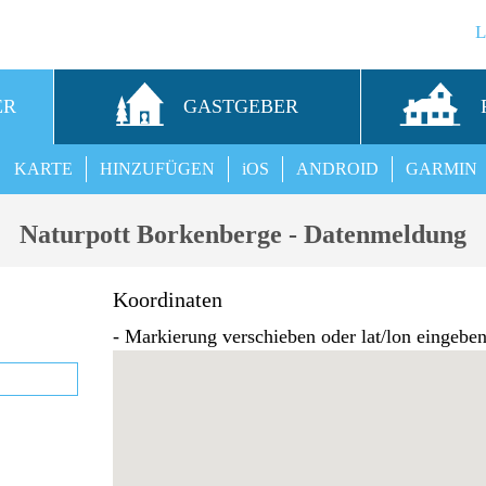
ER
GASTGEBER
KARTE
HINZUFÜGEN
iOS
ANDROID
GARMIN
Naturpott Borkenberge - Datenmeldung
Koordinaten
- Markierung verschieben oder lat/lon eingebe