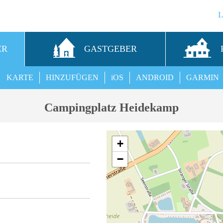
ER
GASTGEBER
KARTE
HINZUFÜGEN
iOS
ANDROID
GARMIN
Campingplatz Heidekamp
+
−