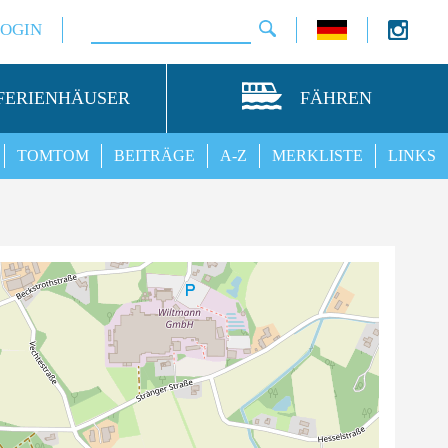
LOGIN
FERIENHÄUSER
FÄHREN
TOMTOM
BEITRÄGE
A-Z
MERKLISTE
LINKS