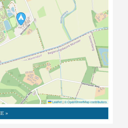
Leaflet
|
© OpenStreetMap contributors
E »