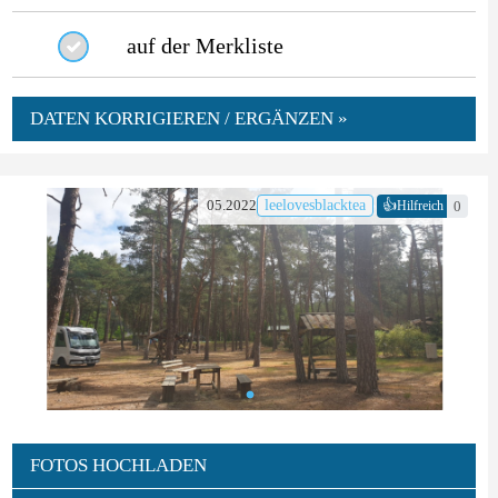
auf der Merkliste
DATEN KORRIGIEREN / ERGÄNZEN »
👍
05.2022
leelovesblacktea
0
Hilfreich
FOTOS HOCHLADEN