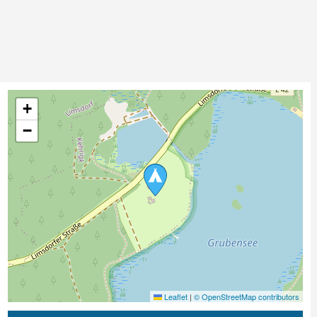
+
−
Leaflet
|
© OpenStreetMap contributors