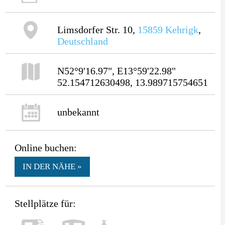
Limsdorfer Str. 10,
15859
Kehrigk
,
Deutschland
N52°9'16.97", E13°59'22.98"
52.154712630498, 13.989715754651
unbekannt
Online buchen:
IN DER NÄHE »
Stellplätze für: