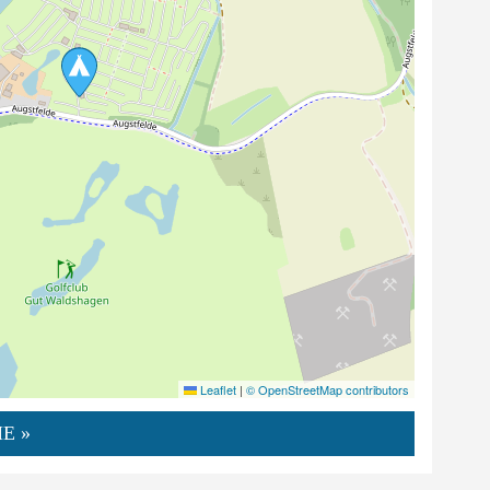
Leaflet
|
© OpenStreetMap contributors
E »