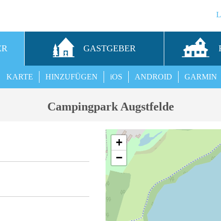
ER
GASTGEBER
KARTE
HINZUFÜGEN
iOS
ANDROID
GARMIN
Campingpark Augstfelde
+
−