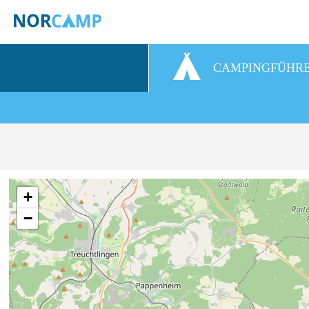
CAMPINGFÜHR
+
−