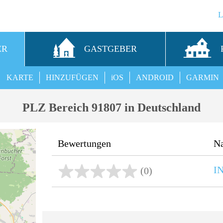
ER
GASTGEBER
KARTE
HINZUFÜGEN
iOS
ANDROID
GARMIN
PLZ Bereich 91807 in Deutschland
Bewertungen
N
I
(0)