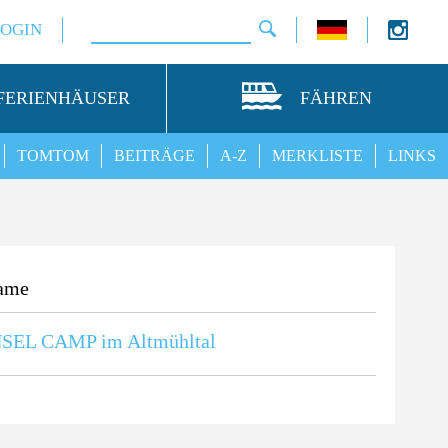
LOGIN
FERIENHÄUSER
FÄHREN
TOMTOM
BEITRÄGE
A-Z
MERKLISTE
LINKS
ame
NSEL CAMP im Altmühltal