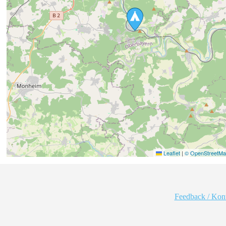
Leaflet
|
© OpenStreetMap
Feedback / Kon