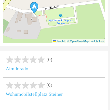
Leaflet
|
© OpenStreetMap contributors
(0)
Almdorado
(0)
Wohnmobilstellplatz Steiner