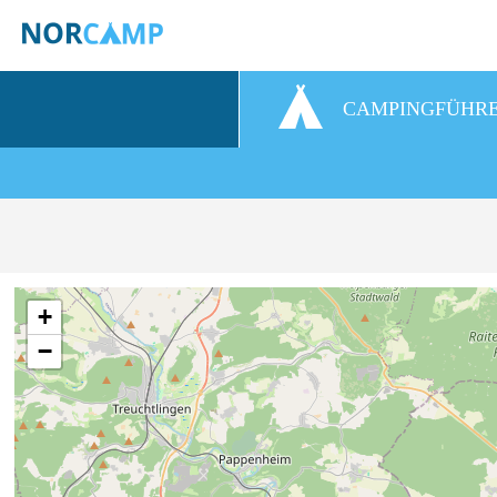
CAMPINGFÜHR
+
−