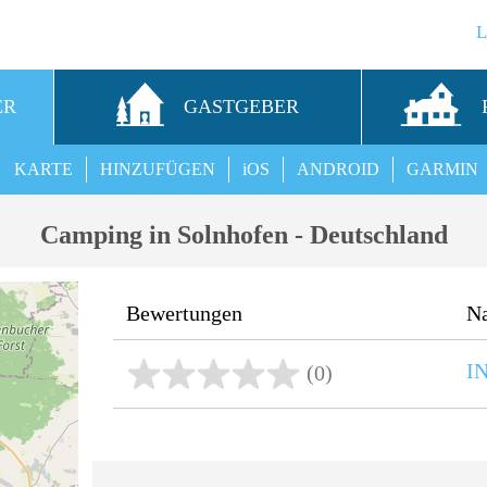
ER
GASTGEBER
KARTE
HINZUFÜGEN
iOS
ANDROID
GARMIN
Camping in Solnhofen - Deutschland
Bewertungen
N
I
(0)