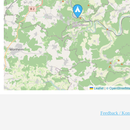
Leaflet
|
© OpenStreetMap
Feedback / Kon