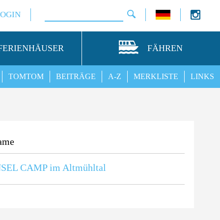
LOGIN
FERIENHÄUSER
FÄHREN
TOMTOM
BEITRÄGE
A-Z
MERKLISTE
LINKS
ame
NSEL CAMP im Altmühltal