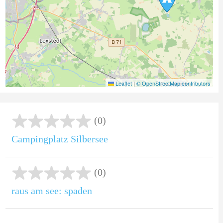
Leaflet
|
© OpenStreetMap contributors
(0)
Campingplatz Silbersee
(0)
raus am see: spaden