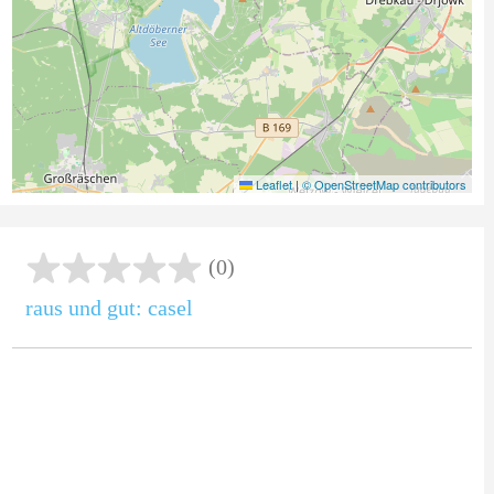
Leaflet
|
© OpenStreetMap contributors
(0)
raus und gut: casel