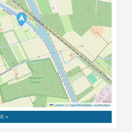
Leaflet
|
© OpenStreetMap contributors
E »