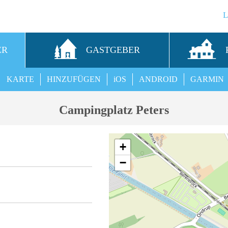
ER
GASTGEBER
KARTE
HINZUFÜGEN
iOS
ANDROID
GARMIN
Campingplatz Peters
+
−