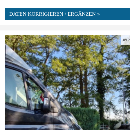
DATEN KORRIGIEREN / ERGÄNZEN »
09.
0