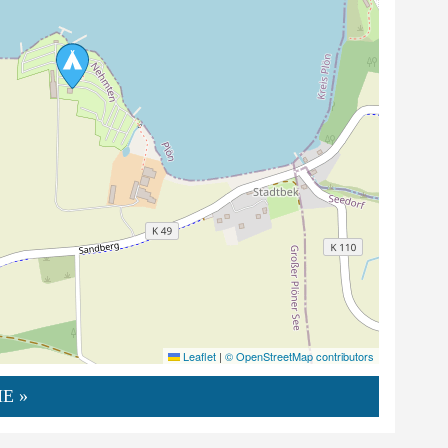
Leaflet
|
© OpenStreetMap contributors
E »