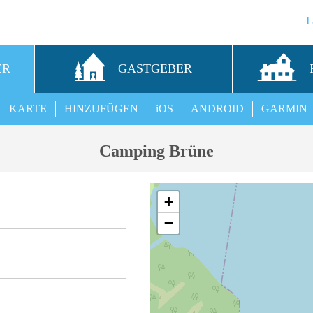
ER
GASTGEBER
KARTE
HINZUFÜGEN
iOS
ANDROID
GARMIN
Camping Brüne
+
−