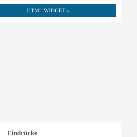
HTML WIDGET »
👍
09.2024
schroeder
0
Hilfreich
Eindrücke