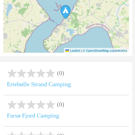
Leaflet
|
© OpenStreetMap contributors
(0)
Ertebølle Strand Camping
(0)
Farsø Fjord Camping