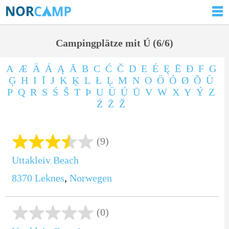
Campingplätze mit Ú (6/6)
A
Æ
Ä
Á
Ą
Ā
B
C
Ć
Č
D
E
É
Ę
Ē
Ð
F
G
Ģ
H
I
Ī
J
K
Ķ
L
Ł
Ļ
M
N
O
Ö
Ó
Ø
Õ
Ü
P
Q
R
S
Ś
Š
T
Þ
U
Ü
Ú
Ū
V
W
X
Y
Ý
Z
Ź
Ż
Ž
(9)
Uttakleiv Beach
8370
Leknes
,
Norwegen
(0)