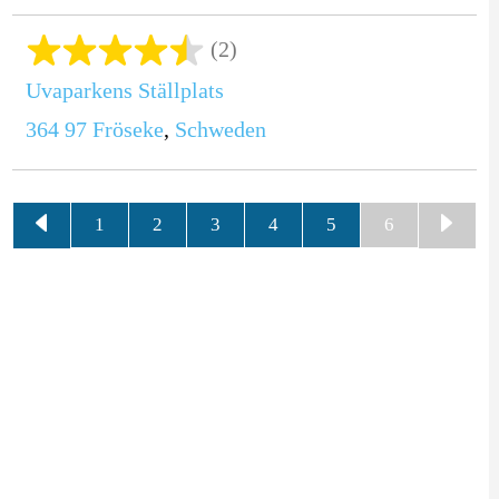
(2)
Uvaparkens Ställplats
364 97
Fröseke
,
Schweden
1
2
3
4
5
6