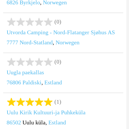
6826
Byrkjelo
,
Norwegen
(0)
Utvorda Camping - Nord-Flatanger Sjøhus AS
7777
Nord-Statland
,
Norwegen
(0)
Uugla paekallas
76806
Paldiski
,
Estland
(1)
Uulu Kirik Kultuuri-ja Puhkeküla
86502
Uulu küla,
Estland