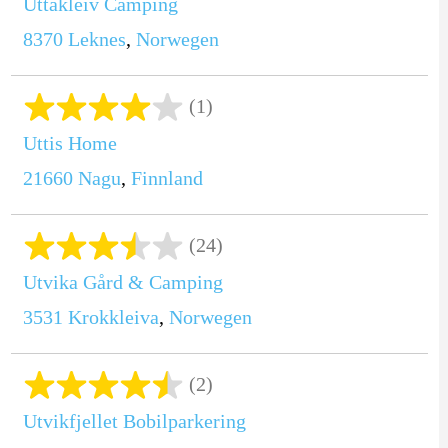
Uttakleiv Camping
8370
Leknes
,
Norwegen
(1)
Uttis Home
21660
Nagu
,
Finnland
(24)
Utvika Gård & Camping
3531
Krokkleiva
,
Norwegen
(2)
Utvikfjellet Bobilparkering