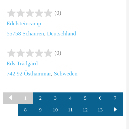
(0)
Edelsteincamp
55758
Schauren
,
Deutschland
(0)
Eds Trädgård
742 92
Östhammar
,
Schweden
1
2
3
4
5
6
7
8
9
10
11
12
13