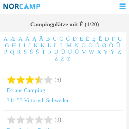
Campingplätze mit É (1/20)
A
Æ
Ä
Á
Ą
Ā
B
C
Ć
Č
D
E
É
Ę
Ē
Ð
F
G
Ģ
H
I
Ī
J
K
Ķ
L
Ł
Ļ
M
N
O
Ö
Ó
Ø
Õ
Ü
P
Q
R
S
Ś
Š
T
Þ
U
Ü
Ú
Ū
V
W
X
Y
Ý
Z
Ź
Ż
Ž
(6)
E4:ans Camping
341 55
Vittaryd
,
Schweden
(0)