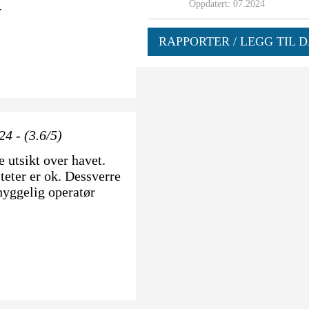
.
Oppdatert: 07.2024
RAPPORTER / LEGG TIL D
24 - (3.6/5)
e utsikt over havet.
iteter er ok. Dessverre
 hyggelig operatør