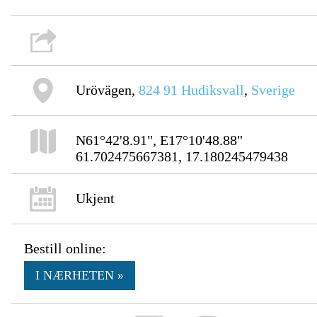
Urövägen,
824 91
Hudiksvall
,
Sverige
N61°42'8.91", E17°10'48.88"
61.702475667381, 17.180245479438
Ukjent
Bestill online:
I NÆRHETEN »