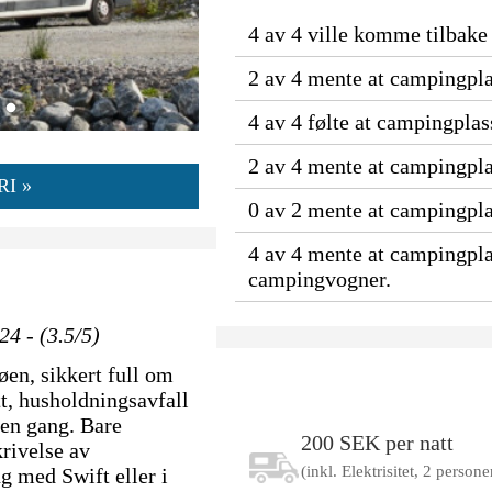
4 av 4 ville komme tilbake 
2 av 4 mente at campingpla
4 av 4 følte at campingpla
2 av 4 mente at campingpla
I »
0 av 2 mente at campingplas
4 av 4 mente at campingpla
campingvogner.
24 - (3.5/5)
øen, sikkert full om
t, husholdningsavfall
 en gang. Bare
200 SEK per natt
krivelse av
(inkl. Elektrisitet, 2 person
g med Swift eller i