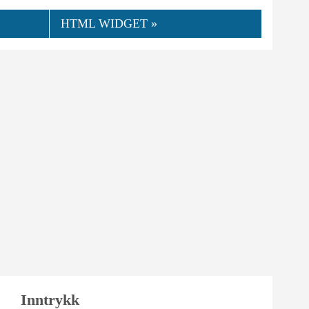
HTML WIDGET »
👍
08.2024
Paulmuffyrusty
0
Nyttig
Inntrykk