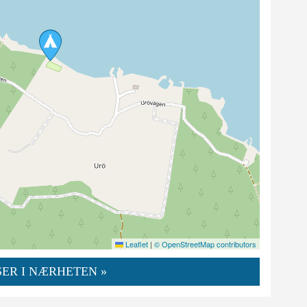
Leaflet
|
© OpenStreetMap contributors
ER I NÆRHETEN »