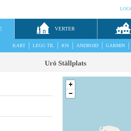
LOG
E
VERTER
KART
LEGG TIL
IOS
ANDROID
GARMIN
Urö Ställplats
+
−