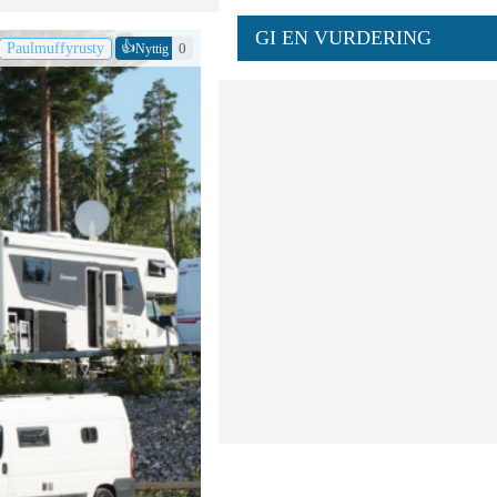
GI EN VURDERING
👍
Paulmuffyrusty
0
Nyttig