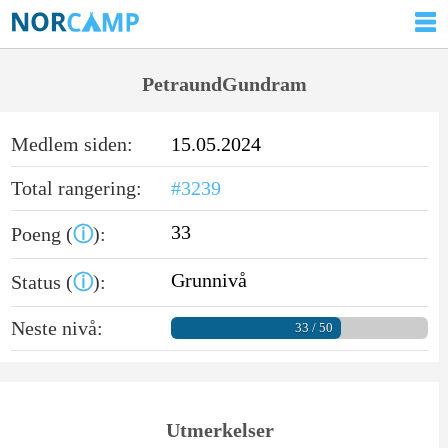
PetraundGundram
Medlem siden:
15.05.2024
Total rangering:
#3239
33
Poeng (
ⓘ
):
Grunnivå
Status (
ⓘ
):
Neste nivå:
33 / 50
Utmerkelser