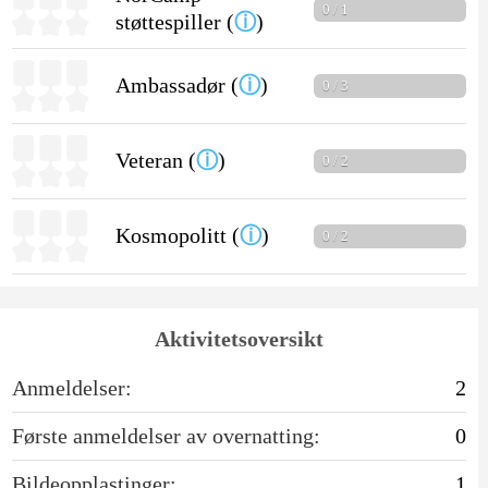
0 / 1
støttespiller (
ⓘ
)
Ambassadør (
ⓘ
)
0 / 3
Veteran (
ⓘ
)
0 / 2
Kosmopolitt (
ⓘ
)
0 / 2
Aktivitetsoversikt
Anmeldelser:
2
Første anmeldelser av overnatting:
0
Bildeopplastinger:
1