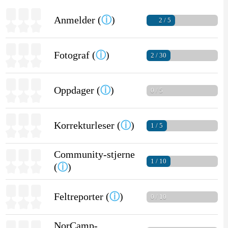
Anmelder (
ⓘ
)
2 / 5
Fotograf (
ⓘ
)
2 / 30
Oppdager (
ⓘ
)
0 / 5
Korrekturleser (
ⓘ
)
1 / 5
Community-stjerne
1 / 10
(
ⓘ
)
Feltreporter (
ⓘ
)
0 / 10
NorCamp-