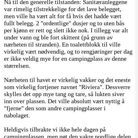
Nå til den generelle tilstanden: Sanitæranleggene
var rimelig tilstrekkelige for det lave belegget,
men ville ha vært alt for få hvis det hadde vært
fullt belegg. 2 "ordentlige" dusjer og to uten bås
per kjønn er rett og slett ikke nok. I tillegg var alt
under vann og ble fort skittent (på grunn av
nærheten til stranden). En toalettblokk til ville
virkelig vært nødvendig, og to rengjøringer per dag
er ikke veldig mye for en campingplass av denne
størrelsen.
Nærheten til havet er virkelig vakker og det eneste
som virkelig fortjener navnet "Riviera". Dessverre
skylles det opp mye tang og tare, så lukten siver
inn over plassen. Det ville absolutt vært nyttig å
"fjerne" den som andre campingplasser i
nabolaget.
Heldigvis tilbrakte vi ikke hele dagen på
campingplassen, men nøt den vakre nordlige delen