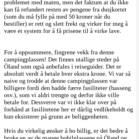
problemet med maten, men det faktum at du ikke
kan få refundert resten av pengene fra dusjkortet
(som du må fylle på med 50 kroner når du
bestiller) er rett og slett frekt og virker for meg å
være et system for å få prisene til å virke lave.
For å oppsummere, fingrene vekk fra denne
campingplassen! Det finnes utallige steder på
Öland som også anbefales i reiseguider. Det er
absolutt verdt å betale hver ekstra krone. Vi var så
naive og trodde at denne campingplassen var
billigere fordi den hadde færre fasiliteter (basseng
osv.), som vi aldri trengte og derfor ikke ville
betale for. Dessverre var vi ikke klar over på
forhånd at fasilitetene her er dårlig vedlikeholdt og
kun eksisterer på grunn av beliggenheten.
Hvis du virkelig ønsker å bo billig, er det bedre å
bruke en av de mange bobilplassene på Öland og