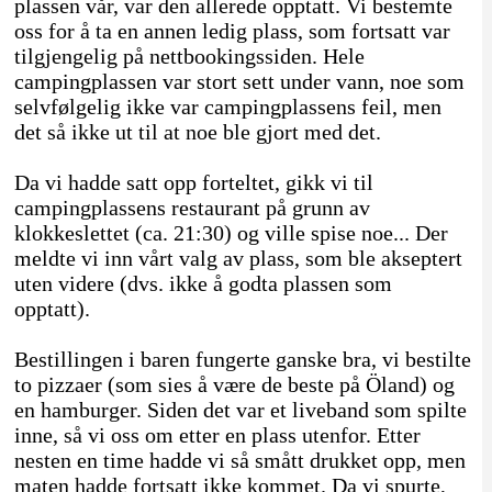
plassen vår, var den allerede opptatt. Vi bestemte
oss for å ta en annen ledig plass, som fortsatt var
tilgjengelig på nettbookingssiden. Hele
campingplassen var stort sett under vann, noe som
selvfølgelig ikke var campingplassens feil, men
det så ikke ut til at noe ble gjort med det.
Da vi hadde satt opp forteltet, gikk vi til
campingplassens restaurant på grunn av
klokkeslettet (ca. 21:30) og ville spise noe... Der
meldte vi inn vårt valg av plass, som ble akseptert
uten videre (dvs. ikke å godta plassen som
opptatt).
Bestillingen i baren fungerte ganske bra, vi bestilte
to pizzaer (som sies å være de beste på Öland) og
en hamburger. Siden det var et liveband som spilte
inne, så vi oss om etter en plass utenfor. Etter
nesten en time hadde vi så smått drukket opp, men
maten hadde fortsatt ikke kommet. Da vi spurte,