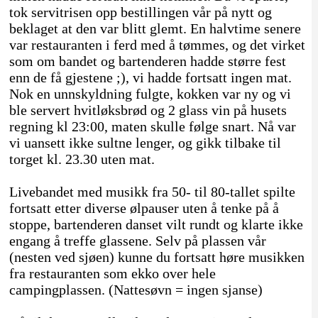
tok servitrisen opp bestillingen vår på nytt og
beklaget at den var blitt glemt. En halvtime senere
var restauranten i ferd med å tømmes, og det virket
som om bandet og bartenderen hadde større fest
enn de få gjestene ;), vi hadde fortsatt ingen mat.
Nok en unnskyldning fulgte, kokken var ny og vi
ble servert hvitløksbrød og 2 glass vin på husets
regning kl 23:00, maten skulle følge snart. Nå var
vi uansett ikke sultne lenger, og gikk tilbake til
torget kl. 23.30 uten mat.
Livebandet med musikk fra 50- til 80-tallet spilte
fortsatt etter diverse ølpauser uten å tenke på å
stoppe, bartenderen danset vilt rundt og klarte ikke
engang å treffe glassene. Selv på plassen vår
(nesten ved sjøen) kunne du fortsatt høre musikken
fra restauranten som ekko over hele
campingplassen. (Nattesøvn = ingen sjanse)