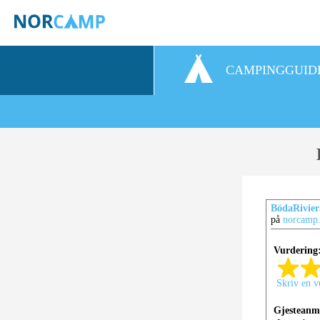
CAMPINGGUID
BödaRivier
på
norcamp