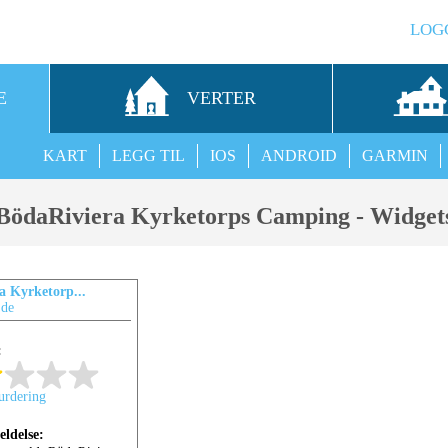
LOG
E
VERTER
KART
LEGG TIL
IOS
ANDROID
GARMIN
BödaRiviera Kyrketorps Camping - Widget
a Kyrketorp...
.de