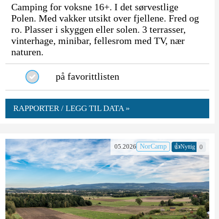
Camping for voksne 16+. I det sørvestlige
Polen. Med vakker utsikt over fjellene. Fred og
ro. Plasser i skyggen eller solen. 3 terrasser,
vinterhage, minibar, fellesrom med TV, nær
naturen.
på favorittlisten
RAPPORTER / LEGG TIL DATA »
👍
05.2026
NorCamp
0
Nyttig