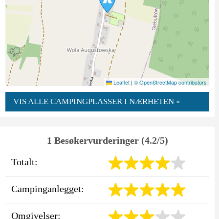
Leaflet
|
© OpenStreetMap contributors
VIS ALLE CAMPINGPLASSER I NÆRHETEN »
1 Besøkervurderinger (4.2/5)
Totalt:
Campinganlegget:
Omgivelser: