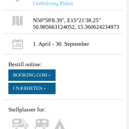
Giebultow
,
Polen
N50°59'8.39", E15°21'38.25"
50.985663124052, 15.360624234973
1. April - 30. September
Bestill online:
BOOKING.COM »
I NÆRHETEN »
Stellplasser for: