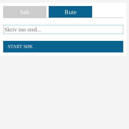
Søk
Rute
START SØK