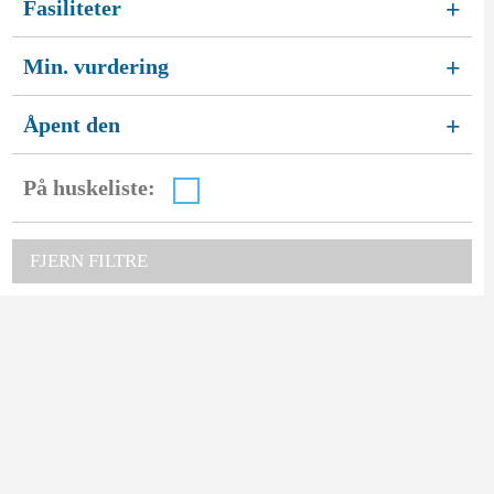
Fasiliteter
+
Min. vurdering
+
Åpent den
+
På huskeliste:
FJERN FILTRE