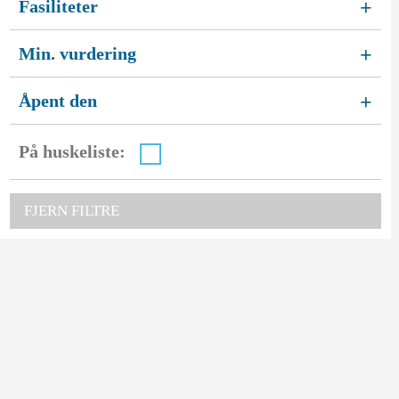
Fasiliteter
+
Min. vurdering
+
Åpent den
+
På huskeliste:
FJERN FILTRE