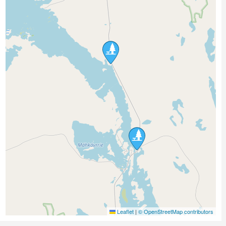
Leaflet
|
© OpenStreetMap contributors