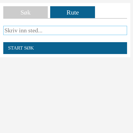
Søk
Rute
START SØK