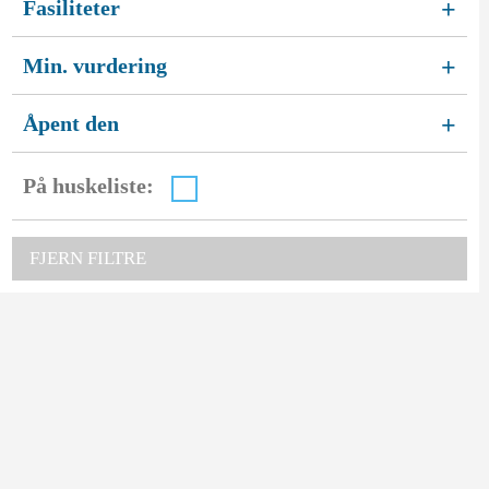
Fasiliteter
+
Min. vurdering
+
Åpent den
+
På huskeliste:
FJERN FILTRE