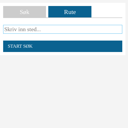
Søk
Rute
START SØK