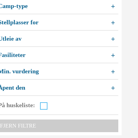
Camp-type
+
Stellplasser for
+
Utleie av
+
Fasiliteter
+
Min. vurdering
+
Åpent den
+
5
På huskeliste:
FJERN FILTRE