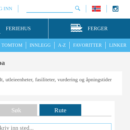
G INN
FERIEHUS
FERGER
TOMTOM
INNLEGG
A-Z
FAVORITTER
LINKER
2
pa
, utleieenheter, fasiliteter, vurdering og åpningstider
Søk
Rute