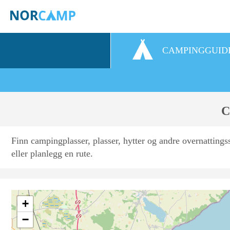
CAMPINGGUID
4
C
Finn campingplasser, plasser, hytter og andre overnattingsst
eller planlegg en rute.
+
−