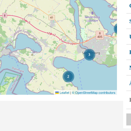
3
3
2
Leaflet
|
© OpenStreetMap contributors
2
2