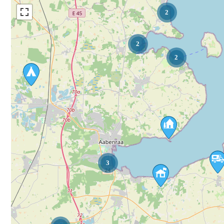
2
2
2
3