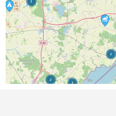
2
2
2
3