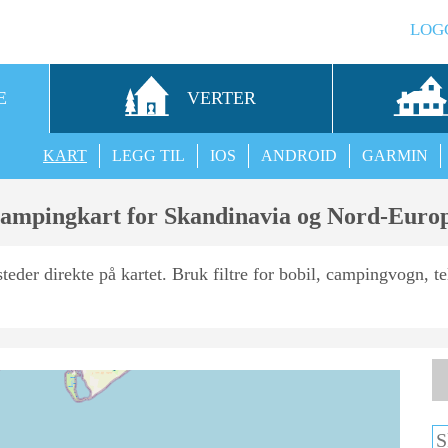
LOG
E
VERTER
KART
LEGG TIL
IOS
ANDROID
GARMIN
ampingkart for Skandinavia og Nord-Euro
3
eder direkte på kartet. Bruk filtre for bobil, campingvogn, telt