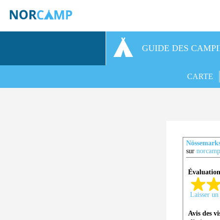
GUIDE DES CAMP
CARTE
Nössemark
sur
norcamp