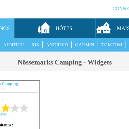
CONNE
INGS
HÔTES
MAI
AJOUTER
IOS
ANDROID
GARMIN
TOMTOM
Nössemarks Camping - Widgets
s Camping
.de